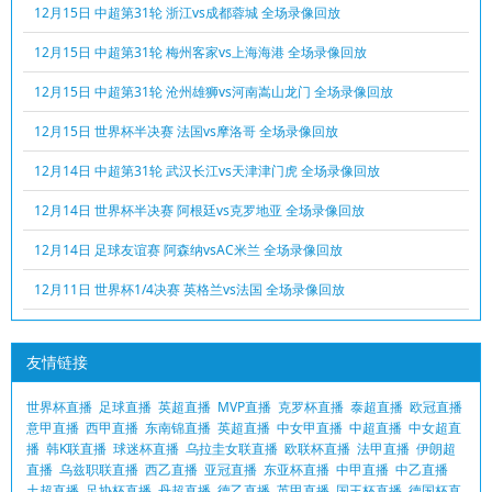
12月15日 中超第31轮 浙江vs成都蓉城 全场录像回放
12月15日 中超第31轮 梅州客家vs上海海港 全场录像回放
12月15日 中超第31轮 沧州雄狮vs河南嵩山龙门 全场录像回放
12月15日 世界杯半决赛 法国vs摩洛哥 全场录像回放
12月14日 中超第31轮 武汉长江vs天津津门虎 全场录像回放
12月14日 世界杯半决赛 阿根廷vs克罗地亚 全场录像回放
12月14日 足球友谊赛 阿森纳vsAC米兰 全场录像回放
12月11日 世界杯1/4决赛 英格兰vs法国 全场录像回放
友情链接
世界杯直播
足球直播
英超直播
MVP直播
克罗杯直播
泰超直播
欧冠直播
意甲直播
西甲直播
东南锦直播
英超直播
中女甲直播
中超直播
中女超直
播
韩K联直播
球迷杯直播
乌拉圭女联直播
欧联杯直播
法甲直播
伊朗超
直播
乌兹职联直播
西乙直播
亚冠直播
东亚杯直播
中甲直播
中乙直播
土超直播
足协杯直播
丹超直播
德乙直播
英甲直播
国王杯直播
德国杯直