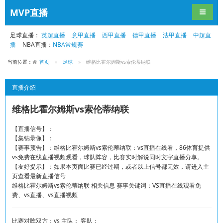
MVP直播
导航切
足球直播：
英超直播
意甲直播
西甲直播
德甲直播
法甲直播
中超直
播
NBA直播：
NBA常规赛
当前位置：
首页
足球
维格比霍尔姆斯vs索伦蒂纳联
直播介绍
维格比霍尔姆斯vs索伦蒂纳联
【直播信号】：
【集锦录像】：
【赛事预告】：维格比霍尔姆斯vs索伦蒂纳联：vs直播在线看，86体育提供
vs免费在线直播视频观看，球队阵容，比赛实时解说同时文字直播分享。
【友好提示】：如果本页面比赛已经过期，或者以上信号都无效，请进入主
页查看最新直播信号
维格比霍尔姆斯vs索伦蒂纳联 相关信息 赛事关键词：VS直播在线观看免
费、vs直播、vs直播视频
比赛对阵双方：vs 主队： 客队：