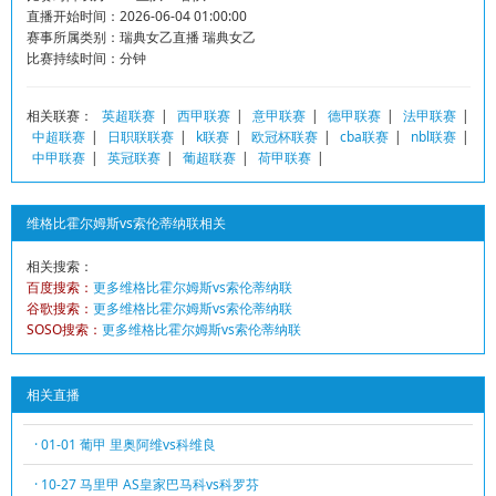
直播开始时间：2026-06-04 01:00:00
赛事所属类别：瑞典女乙直播 瑞典女乙
比赛持续时间：分钟
相关联赛：
英超联赛
|
西甲联赛
|
意甲联赛
|
德甲联赛
|
法甲联赛
|
中超联赛
|
日职联联赛
|
k联赛
|
欧冠杯联赛
|
cba联赛
|
nbl联赛
|
中甲联赛
|
英冠联赛
|
葡超联赛
|
荷甲联赛
|
维格比霍尔姆斯vs索伦蒂纳联相关
相关搜索：
百度搜索：
更多维格比霍尔姆斯vs索伦蒂纳联
谷歌搜索：
更多维格比霍尔姆斯vs索伦蒂纳联
SOSO搜索：
更多维格比霍尔姆斯vs索伦蒂纳联
相关直播
· 01-01 葡甲 里奥阿维vs科维良
· 10-27 马里甲 AS皇家巴马科vs科罗芬