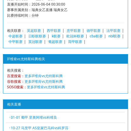
直播开始时间：2026-06-04 00:30:00
赛事所属类别：瑞典女乙直播 瑞典女乙
比赛持续时间：分钟
相关联赛：
英超联赛
|
西甲联赛
|
意甲联赛
|
德甲联赛
|
法甲联赛
|
中超联赛
|
日职联联赛
|
k联赛
|
欧冠杯联赛
|
cba联赛
|
nbl联赛
|
中甲联赛
|
英冠联赛
|
葡超联赛
|
荷甲联赛
|
IF维肯vs尤特斯科腾相关
相关搜索：
百度搜索：
更多IF维肯vs尤特斯科腾
谷歌搜索：
更多IF维肯vs尤特斯科腾
SOSO搜索：
更多IF维肯vs尤特斯科腾
相关直播
· 01-01 葡甲 里奥阿维vs科维良
· 10-27 马里甲 AS皇家巴马科vs科罗芬