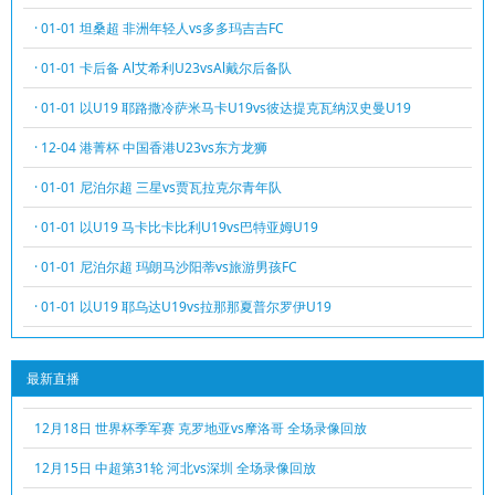
· 01-01 坦桑超 非洲年轻人vs多多玛吉吉FC
· 01-01 卡后备 Al艾希利U23vsAl戴尔后备队
· 01-01 以U19 耶路撒冷萨米马卡U19vs彼达提克瓦纳汉史曼U19
· 12-04 港菁杯 中国香港U23vs东方龙狮
· 01-01 尼泊尔超 三星vs贾瓦拉克尔青年队
· 01-01 以U19 马卡比卡比利U19vs巴特亚姆U19
· 01-01 尼泊尔超 玛朗马沙阳蒂vs旅游男孩FC
· 01-01 以U19 耶乌达U19vs拉那那夏普尔罗伊U19
最新直播
12月18日 世界杯季军赛 克罗地亚vs摩洛哥 全场录像回放
12月15日 中超第31轮 河北vs深圳 全场录像回放