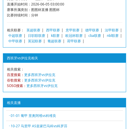
直播开始时间：2026-06-05 03:00:00
赛事所属类别：图图杯直播 图图杯
比赛持续时间：分钟
相关联赛：
英超联赛
|
西甲联赛
|
意甲联赛
|
德甲联赛
|
法甲联赛
|
中超联赛
|
日职联联赛
|
k联赛
|
欧冠杯联赛
|
cba联赛
|
nbl联赛
|
中甲联赛
|
英冠联赛
|
葡超联赛
|
荷甲联赛
|
西班牙vs伊拉克相关
相关搜索：
百度搜索：
更多西班牙vs伊拉克
谷歌搜索：
更多西班牙vs伊拉克
SOSO搜索：
更多西班牙vs伊拉克
相关直播
· 01-01 葡甲 里奥阿维vs科维良
· 10-27 马里甲 AS皇家巴马科vs科罗芬