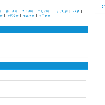
赛
|
德甲联赛
|
法甲联赛
|
中超联赛
|
日职联联赛
|
k联赛
|
赛
|
英冠联赛
|
葡超联赛
|
荷甲联赛
|