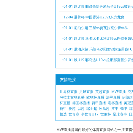
· 01-01 以U19 耶路撒冷萨米马卡U19vs
· 12-04 港菁杯 中国香港U23vs东方龙狮
· 01-01 尼泊尔超 三星vs贾瓦拉克尔青年队
· 01-01 以U19 马卡比卡比利U19vs巴特亚姆
· 01-01 尼泊尔超 玛朗马沙阳蒂vs旅游男孩FC
· 01-01 以U19 耶乌达U19vs拉那那夏普尔罗
友情链接
世界杯直播
足球直播
英超直播
MVP直播
克
乌拉圭女联直播
欧联杯直播
法甲直播
伊朗超
杯直播
德国杯直播
荷甲直播
意杯直播
英冠
捷甲
爱超
以超
瑞士超
冰岛超
罗甲
葡甲
瑞
预选
世青赛
事世青U17
世俱杯
足球赛事
日
MVP直播是国内最好的体育直播网站之一,主要提