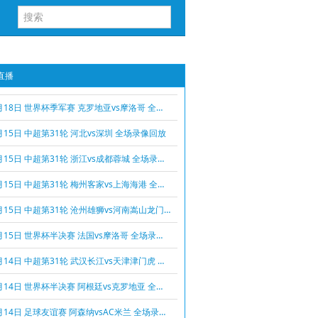
直播
12月18日 世界杯季军赛 克罗地亚vs摩洛哥 全场录像回放
月15日 中超第31轮 河北vs深圳 全场录像回放
12月15日 中超第31轮 浙江vs成都蓉城 全场录像回放
12月15日 中超第31轮 梅州客家vs上海海港 全场录像回放
12月15日 中超第31轮 沧州雄狮vs河南嵩山龙门 全场录像回放
12月15日 世界杯半决赛 法国vs摩洛哥 全场录像回放
12月14日 中超第31轮 武汉长江vs天津津门虎 全场录像回放
12月14日 世界杯半决赛 阿根廷vs克罗地亚 全场录像回放
12月14日 足球友谊赛 阿森纳vsAC米兰 全场录像回放