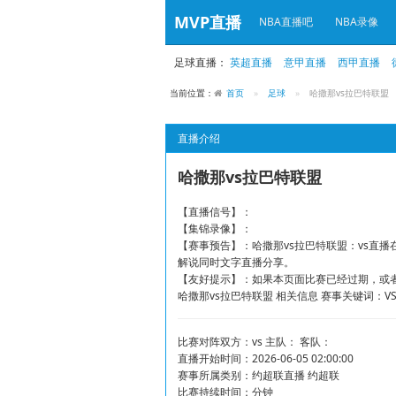
MVP直播
NBA直播吧
NBA录像
足球直播：
英超直播
意甲直播
西甲直播
当前位置：
首页
足球
哈撒那vs拉巴特联盟
直播介绍
哈撒那vs拉巴特联盟
【直播信号】：
【集锦录像】：
【赛事预告】：哈撒那vs拉巴特联盟：vs直播
解说同时文字直播分享。
【友好提示】：如果本页面比赛已经过期，或
哈撒那vs拉巴特联盟 相关信息 赛事关键词：V
比赛对阵双方：vs 主队： 客队：
直播开始时间：2026-06-05 02:00:00
赛事所属类别：约超联直播 约超联
比赛持续时间：分钟