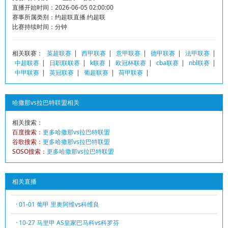
直播开始时间：2026-06-05 02:00:00
赛事所属类别：约超联直播 约超联
比赛持续时间：分钟
相关联赛：
英超联赛
|
西甲联赛
|
意甲联赛
|
德甲联赛
|
法甲联赛
|
中超联赛
|
日职联联赛
|
k联赛
|
欧冠杯联赛
|
cba联赛
|
nbl联赛
|
中甲联赛
|
英冠联赛
|
葡超联赛
|
荷甲联赛
|
哈撒那vs拉巴特联盟相关
相关搜索：
百度搜索：
更多哈撒那vs拉巴特联盟
谷歌搜索：
更多哈撒那vs拉巴特联盟
SOSO搜索：
更多哈撒那vs拉巴特联盟
相关直播
· 01-01 葡甲 里奥阿维vs科维良
· 10-27 马里甲 AS皇家巴马科vs科罗芬