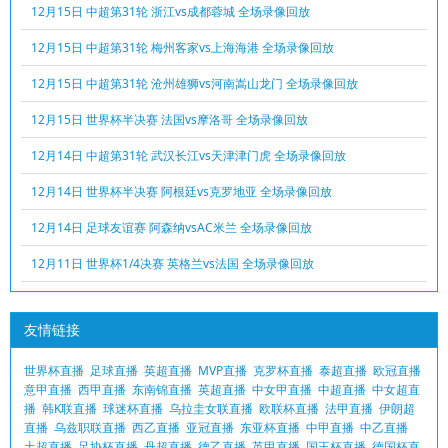
12月15日 中超第31轮 浙江vs成都蓉城 全场录像回放
12月15日 中超第31轮 梅州客家vs上海海港 全场录像回放
12月15日 中超第31轮 沧州雄狮vs河南嵩山龙门 全场录像回放
12月15日 世界杯半决赛 法国vs摩洛哥 全场录像回放
12月14日 中超第31轮 武汉长江vs天津津门虎 全场录像回放
12月14日 世界杯半决赛 阿根廷vs克罗地亚 全场录像回放
12月14日 足球友谊赛 阿森纳vsAC米兰 全场录像回放
12月11日 世界杯1/4决赛 英格兰vs法国 全场录像回放
友情链接
世界杯直播
足球直播
英超直播
MVP直播
克罗杯直播
泰超直播
欧冠直播
意甲直播
西甲直播
东南锦直播
英超直播
中女甲直播
中超直播
中女超直
播
韩K联直播
球迷杯直播
乌拉圭女联直播
欧联杯直播
法甲直播
伊朗超
直播
乌兹职联直播
西乙直播
亚冠直播
东亚杯直播
中甲直播
中乙直播
土超直播
足协杯直播
丹超直播
德乙直播
英甲直播
国王杯直播
德国杯直