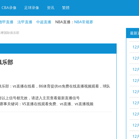
CBA录像
足球录像
资讯
繁體
德甲直播
法甲直播
中超直播
NBA直播：
NBA常规赛
最新
尔摩国际俱乐部
12
俱乐部
乐部：vs直播在线看，86体育提供vs免费在线直播视频观看，球队
者以上信号都无效，请进入主页查看最新直播信号
赛事关键词：VS直播在线观看免费、vs直播、vs直播视频