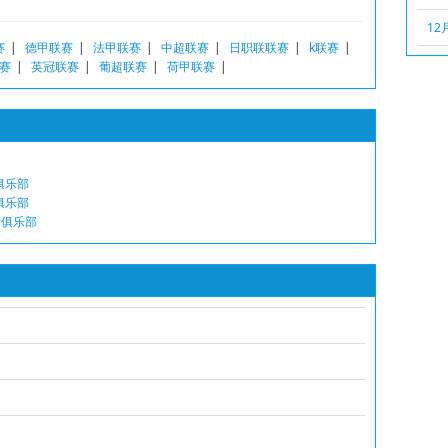
赛
|
德甲联赛
|
法甲联赛
|
中超联赛
|
日职联联赛
|
k联赛
|
赛
|
英冠联赛
|
葡超联赛
|
荷甲联赛
|
俱乐部
俱乐部
际俱乐部