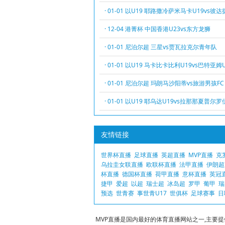
· 01-01 以U19 耶路撒冷萨米马卡U19vs
· 12-04 港菁杯 中国香港U23vs东方龙狮
· 01-01 尼泊尔超 三星vs贾瓦拉克尔青年队
· 01-01 以U19 马卡比卡比利U19vs巴特亚姆
· 01-01 尼泊尔超 玛朗马沙阳蒂vs旅游男孩FC
· 01-01 以U19 耶乌达U19vs拉那那夏普尔罗
友情链接
世界杯直播
足球直播
英超直播
MVP直播
克
乌拉圭女联直播
欧联杯直播
法甲直播
伊朗超
杯直播
德国杯直播
荷甲直播
意杯直播
英冠
捷甲
爱超
以超
瑞士超
冰岛超
罗甲
葡甲
瑞
预选
世青赛
事世青U17
世俱杯
足球赛事
日
MVP直播是国内最好的体育直播网站之一,主要提