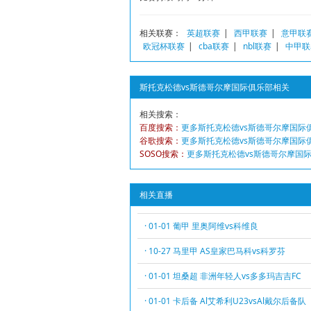
相关联赛：
英超联赛
|
西甲联赛
|
意甲联
欧冠杯联赛
|
cba联赛
|
nbl联赛
|
中甲联
斯托克松德vs斯德哥尔摩国际俱乐部相关
相关搜索：
百度搜索：
更多斯托克松德vs斯德哥尔摩国际
谷歌搜索：
更多斯托克松德vs斯德哥尔摩国际
SOSO搜索：
更多斯托克松德vs斯德哥尔摩国
相关直播
· 01-01 葡甲 里奥阿维vs科维良
· 10-27 马里甲 AS皇家巴马科vs科罗芬
· 01-01 坦桑超 非洲年轻人vs多多玛吉吉FC
· 01-01 卡后备 Al艾希利U23vsAl戴尔后备队