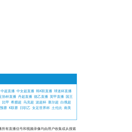
中超直播
中女超直播
韩K联直播
球迷杯直播
足协杯直播
丹超直播
德乙直播
英甲直播
国王
乙
比甲
希腊超
乌克超
波超杯
塞尔超
白俄超
预赛
K联赛
日职乙
女足世界杯
土伦比
南美
P直播所有直播信号和视频录像均由用户收集或从搜索