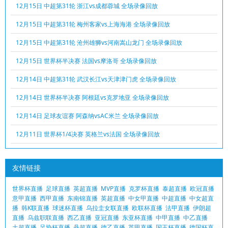
12月15日 中超第31轮 浙江vs成都蓉城 全场录像回放
12月15日 中超第31轮 梅州客家vs上海海港 全场录像回放
12月15日 中超第31轮 沧州雄狮vs河南嵩山龙门 全场录像回放
12月15日 世界杯半决赛 法国vs摩洛哥 全场录像回放
12月14日 中超第31轮 武汉长江vs天津津门虎 全场录像回放
12月14日 世界杯半决赛 阿根廷vs克罗地亚 全场录像回放
12月14日 足球友谊赛 阿森纳vsAC米兰 全场录像回放
12月11日 世界杯1/4决赛 英格兰vs法国 全场录像回放
友情链接
世界杯直播
足球直播
英超直播
MVP直播
克罗杯直播
泰超直播
欧冠直播
意甲直播
西甲直播
东南锦直播
英超直播
中女甲直播
中超直播
中女超直
播
韩K联直播
球迷杯直播
乌拉圭女联直播
欧联杯直播
法甲直播
伊朗超
直播
乌兹职联直播
西乙直播
亚冠直播
东亚杯直播
中甲直播
中乙直播
土超直播
足协杯直播
丹超直播
德乙直播
英甲直播
国王杯直播
德国杯直