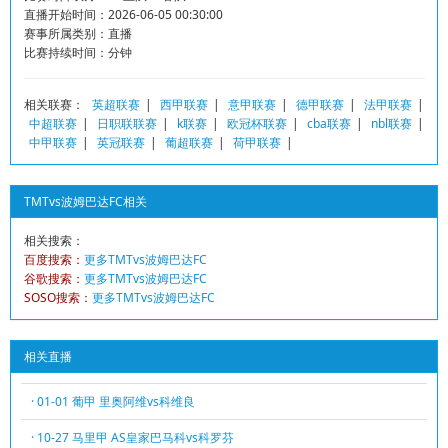
直播开始时间：2026-06-05 00:30:00
赛事所属类别：直播
比赛持续时间：分钟
相关联赛：
英超联赛
|
西甲联赛
|
意甲联赛
|
德甲联赛
|
法甲联赛
|
中超联赛
|
日职联联赛
|
k联赛
|
欧冠杯联赛
|
cba联赛
|
nbl联赛
|
中甲联赛
|
英冠联赛
|
葡超联赛
|
荷甲联赛
|
TMTvs波姆巴达FC相关
相关搜索：
百度搜索：
更多TMTvs波姆巴达FC
谷歌搜索：
更多TMTvs波姆巴达FC
SOSO搜索：
更多TMTvs波姆巴达FC
相关直播
· 01-01 葡甲 里奥阿维vs科维良
· 10-27 马里甲 AS皇家巴马科vs科罗芬