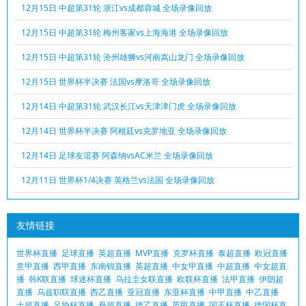
12月15日 中超第31轮 浙江vs成都蓉城 全场录像回放
12月15日 中超第31轮 梅州客家vs上海海港 全场录像回放
12月15日 中超第31轮 沧州雄狮vs河南嵩山龙门 全场录像回放
12月15日 世界杯半决赛 法国vs摩洛哥 全场录像回放
12月14日 中超第31轮 武汉长江vs天津津门虎 全场录像回放
12月14日 世界杯半决赛 阿根廷vs克罗地亚 全场录像回放
12月14日 足球友谊赛 阿森纳vsAC米兰 全场录像回放
12月11日 世界杯1/4决赛 英格兰vs法国 全场录像回放
友情链接
世界杯直播
足球直播
英超直播
MVP直播
克罗杯直播
泰超直播
欧冠直播
意甲直播
西甲直播
东南锦直播
英超直播
中女甲直播
中超直播
中女超直
播
韩K联直播
球迷杯直播
乌拉圭女联直播
欧联杯直播
法甲直播
伊朗超
直播
乌兹职联直播
西乙直播
亚冠直播
东亚杯直播
中甲直播
中乙直播
土超直播
足协杯直播
丹超直播
德乙直播
英甲直播
国王杯直播
德国杯直