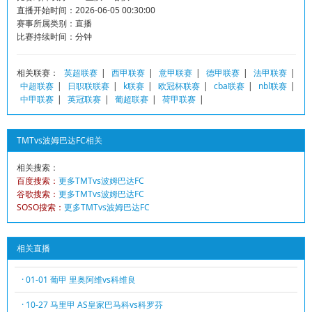
直播开始时间：2026-06-05 00:30:00
赛事所属类别：直播
比赛持续时间：分钟
相关联赛：
英超联赛
|
西甲联赛
|
意甲联赛
|
德甲联赛
|
法甲联赛
|
中超联赛
|
日职联联赛
|
k联赛
|
欧冠杯联赛
|
cba联赛
|
nbl联赛
|
中甲联赛
|
英冠联赛
|
葡超联赛
|
荷甲联赛
|
TMTvs波姆巴达FC相关
相关搜索：
百度搜索：
更多TMTvs波姆巴达FC
谷歌搜索：
更多TMTvs波姆巴达FC
SOSO搜索：
更多TMTvs波姆巴达FC
相关直播
· 01-01 葡甲 里奥阿维vs科维良
· 10-27 马里甲 AS皇家巴马科vs科罗芬