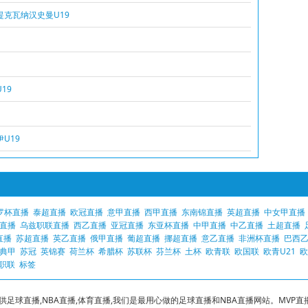
彼达提克瓦纳汉史曼U19
U19
伊U19
罗杯直播
泰超直播
欧冠直播
意甲直播
西甲直播
东南锦直播
英超直播
中女甲直播
直播
乌兹职联直播
西乙直播
亚冠直播
东亚杯直播
中甲直播
中乙直播
土超直播
直播
苏超直播
英乙直播
俄甲直播
葡超直播
挪超直播
意乙直播
非洲杯直播
巴西
典甲
苏冠
英锦赛
荷兰杯
希腊杯
苏联杯
芬兰杯
土杯
欧青联
欧国联
欧青U21
欧
职联
标签
供足球直播,NBA直播,体育直播,我们是最用心做的足球直播和NBA直播网站。MV