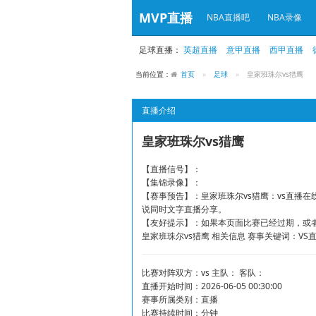
MVP直播
NBA直播吧
NBA录像
足球直播：
英超直播
意甲直播
西甲直播
当前位置：
首页
足球
皇家班珠尔vs猎鹰
直播介绍
皇家班珠尔vs猎鹰
【直播信号】：
【集锦录像】：
【赛事预告】：皇家班珠尔vs猎鹰：vs直播在
说同时文字直播分享。
【友好提示】：如果本页面比赛已经过期，或
皇家班珠尔vs猎鹰 相关信息 赛事关键词：VS
比赛对阵双方：vs 主队： 客队：
直播开始时间：2026-06-05 00:30:00
赛事所属类别：直播
比赛持续时间：分钟