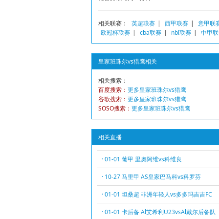
相关联赛：
英超联赛
|
西甲联赛
|
意甲联
欧冠杯联赛
|
cba联赛
|
nbl联赛
|
中甲联
皇家班珠尔vs猎鹰相关
相关搜索：
百度搜索：
更多皇家班珠尔vs猎鹰
谷歌搜索：
更多皇家班珠尔vs猎鹰
SOSO搜索：
更多皇家班珠尔vs猎鹰
相关直播
· 01-01 葡甲 里奥阿维vs科维良
· 10-27 马里甲 AS皇家巴马科vs科罗芬
· 01-01 坦桑超 非洲年轻人vs多多玛吉吉FC
· 01-01 卡后备 Al艾希利U23vsAl戴尔后备队