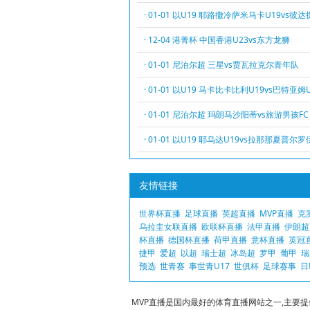
· 01-01 以U19 耶路撒冷萨米马卡U19vs
· 12-04 港菁杯 中国香港U23vs东方龙狮
· 01-01 尼泊尔超 三星vs贾瓦拉克尔青年队
· 01-01 以U19 马卡比卡比利U19vs巴特亚姆
· 01-01 尼泊尔超 玛朗马沙阳蒂vs旅游男孩FC
· 01-01 以U19 耶乌达U19vs拉那那夏普尔罗
友情链接
世界杯直播
足球直播
英超直播
MVP直播
克
乌拉圭女联直播
欧联杯直播
法甲直播
伊朗超
杯直播
德国杯直播
荷甲直播
意杯直播
英冠
捷甲
爱超
以超
瑞士超
冰岛超
罗甲
葡甲
瑞
预选
世青赛
事世青U17
世俱杯
足球赛事
日
MVP直播是国内最好的体育直播网站之一,主要提