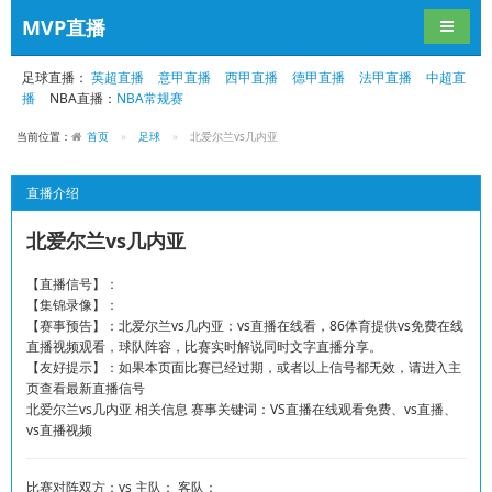
MVP直播
导航切
足球直播：
英超直播
意甲直播
西甲直播
德甲直播
法甲直播
中超直
播
NBA直播：
NBA常规赛
当前位置：
首页
足球
北爱尔兰vs几内亚
直播介绍
北爱尔兰vs几内亚
【直播信号】：
【集锦录像】：
【赛事预告】：北爱尔兰vs几内亚：vs直播在线看，86体育提供vs免费在线
直播视频观看，球队阵容，比赛实时解说同时文字直播分享。
【友好提示】：如果本页面比赛已经过期，或者以上信号都无效，请进入主
页查看最新直播信号
北爱尔兰vs几内亚 相关信息 赛事关键词：VS直播在线观看免费、vs直播、
vs直播视频
比赛对阵双方：vs 主队： 客队：