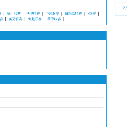
赛
|
德甲联赛
|
法甲联赛
|
中超联赛
|
日职联联赛
|
k联赛
|
赛
|
英冠联赛
|
葡超联赛
|
荷甲联赛
|