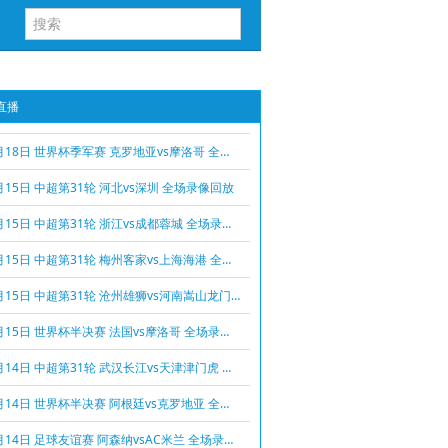
直播
12月18日 世界杯季军赛 克罗地亚vs摩洛哥 全场录像回放
月15日 中超第31轮 河北vs深圳 全场录像回放
12月15日 中超第31轮 浙江vs成都蓉城 全场录像回放
12月15日 中超第31轮 梅州客家vs上海海港 全场录像回放
12月15日 中超第31轮 沧州雄狮vs河南嵩山龙门 全场录像回放
12月15日 世界杯半决赛 法国vs摩洛哥 全场录像回放
12月14日 中超第31轮 武汉长江vs天津津门虎 全场录像回放
12月14日 世界杯半决赛 阿根廷vs克罗地亚 全场录像回放
12月14日 足球友谊赛 阿森纳vsAC米兰 全场录像回放