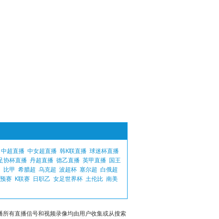
中超直播
中女超直播
韩K联直播
球迷杯直播
足协杯直播
丹超直播
德乙直播
英甲直播
国王
乙
比甲
希腊超
乌克超
波超杯
塞尔超
白俄超
预赛
K联赛
日职乙
女足世界杯
土伦比
南美
P直播所有直播信号和视频录像均由用户收集或从搜索