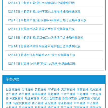
12月15日 中超第31轮 浙江vs成都蓉城 全场录像回放
12月15日 中超第31轮 梅州客家vs上海海港 全场录像回放
12月15日 中超第31轮 沧州雄狮vs河南嵩山龙门 全场录像回放
12月15日 世界杯半决赛 法国vs摩洛哥 全场录像回放
12月14日 中超第31轮 武汉长江vs天津津门虎 全场录像回放
12月14日 世界杯半决赛 阿根廷vs克罗地亚 全场录像回放
12月14日 足球友谊赛 阿森纳vsAC米兰 全场录像回放
12月11日 世界杯1/4决赛 英格兰vs法国 全场录像回放
友情链接
世界杯直播
足球直播
英超直播
MVP直播
克罗杯直播
泰超直播
欧冠直播
意甲直播
西甲直播
东南锦直播
英超直播
中女甲直播
中超直播
中女超直
播
韩K联直播
球迷杯直播
乌拉圭女联直播
欧联杯直播
法甲直播
伊朗超
直播
乌兹职联直播
西乙直播
亚冠直播
东亚杯直播
中甲直播
中乙直播
土超直播
足协杯直播
丹超直播
德乙直播
英甲直播
国王杯直播
德国杯直