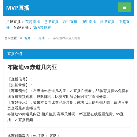
MVP直播
导航切
足球直播：
英超直播
意甲直播
西甲直播
德甲直播
法甲直播
中超直
播
NBA直播：
NBA常规赛
当前位置：
首页
足球
布隆迪vs赤道几内亚
直播介绍
布隆迪vs赤道几内亚
【直播信号】：
【集锦录像】：
【赛事预告】：布隆迪vs赤道几内亚：vs直播在线看，86体育提供vs免费在
线直播视频观看，球队阵容，比赛实时解说同时文字直播分享。
【友好提示】：如果本页面比赛已经过期，或者以上信号都无效，请进入主
页查看最新直播信号
布隆迪vs赤道几内亚 相关信息 赛事关键词：VS直播在线观看免费、vs直
播、vs直播视频
比赛对阵双方：vs 主队： 客队：