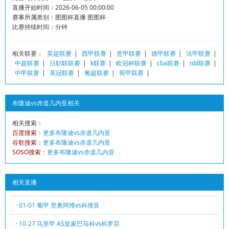
直播开始时间：2026-06-05 00:00:00
赛事所属类别：图图杯直播 图图杯
比赛持续时间：分钟
相关联赛：
英超联赛
|
西甲联赛
|
意甲联赛
|
德甲联赛
|
法甲联赛
|
中超联赛
|
日职联联赛
|
k联赛
|
欧冠杯联赛
|
cba联赛
|
nbl联赛
|
中甲联赛
|
英冠联赛
|
葡超联赛
|
荷甲联赛
|
布隆迪vs赤道几内亚相关
相关搜索：
百度搜索：
更多布隆迪vs赤道几内亚
谷歌搜索：
更多布隆迪vs赤道几内亚
SOSO搜索：
更多布隆迪vs赤道几内亚
相关直播
· 01-01 葡甲 里奥阿维vs科维良
· 10-27 马里甲 AS皇家巴马科vs科罗芬