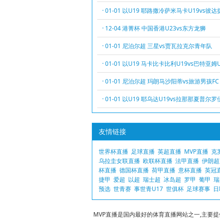
· 01-01 以U19 耶路撒冷萨米马卡U19vs
· 12-04 港菁杯 中国香港U23vs东方龙狮
· 01-01 尼泊尔超 三星vs贾瓦拉克尔青年队
· 01-01 以U19 马卡比卡比利U19vs巴特亚姆
· 01-01 尼泊尔超 玛朗马沙阳蒂vs旅游男孩FC
· 01-01 以U19 耶乌达U19vs拉那那夏普尔罗
友情链接
世界杯直播
足球直播
英超直播
MVP直播
克
乌拉圭女联直播
欧联杯直播
法甲直播
伊朗超
杯直播
德国杯直播
荷甲直播
意杯直播
英冠
捷甲
爱超
以超
瑞士超
冰岛超
罗甲
葡甲
瑞
预选
世青赛
事世青U17
世俱杯
足球赛事
日
MVP直播是国内最好的体育直播网站之一,主要提