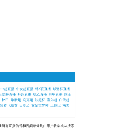
中超直播
中女超直播
韩K联直播
球迷杯直播
足协杯直播
丹超直播
德乙直播
英甲直播
国王
乙
比甲
希腊超
乌克超
波超杯
塞尔超
白俄超
预赛
K联赛
日职乙
女足世界杯
土伦比
南美
P直播所有直播信号和视频录像均由用户收集或从搜索