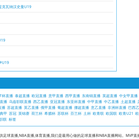
彼达提克瓦纳汉史曼U19
U19
伊U19
罗杯直播
泰超直播
欧冠直播
意甲直播
西甲直播
东南锦直播
英超直播
中女甲直播
直播
乌兹职联直播
西乙直播
亚冠直播
东亚杯直播
中甲直播
中乙直播
土超直播
直播
苏超直播
英乙直播
俄甲直播
葡超直播
挪超直播
意乙直播
非洲杯直播
巴西
典甲
苏冠
英锦赛
荷兰杯
希腊杯
苏联杯
芬兰杯
土杯
欧青联
欧国联
欧青U21
欧
职联
标签
供足球直播,NBA直播,体育直播,我们是最用心做的足球直播和NBA直播网站。MV