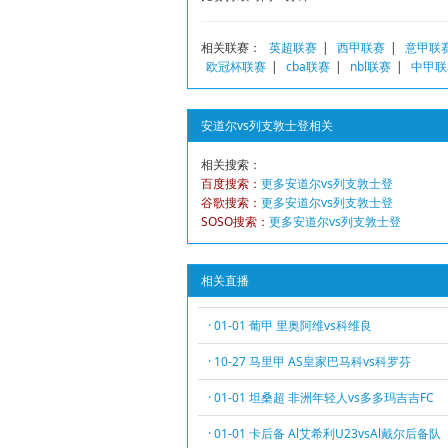
相关联赛：
英超联赛
|
西甲联赛
|
意甲联
欧冠杯联赛
|
cba联赛
|
nbl联赛
|
中甲联
安道尔vs列支敦士登相关
相关搜索：
百度搜索：
更多安道尔vs列支敦士登
谷歌搜索：
更多安道尔vs列支敦士登
SOSO搜索：
更多安道尔vs列支敦士登
相关直播
· 01-01 葡甲 里奥阿维vs科维良
· 10-27 马里甲 AS皇家巴马科vs科罗芬
· 01-01 坦桑超 非洲年轻人vs多多玛吉吉FC
· 01-01 卡后备 Al艾希利U23vsAl戴尔后备队