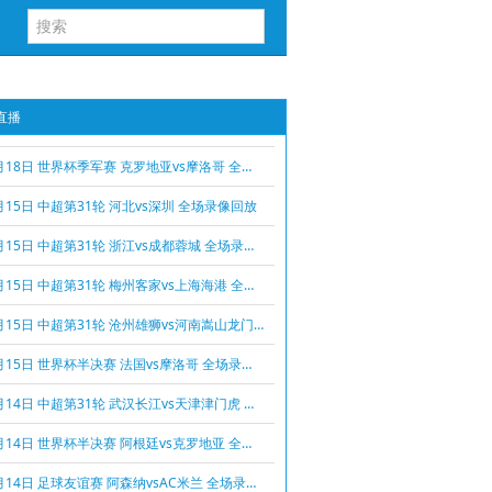
直播
12月18日 世界杯季军赛 克罗地亚vs摩洛哥 全场录像回放
月15日 中超第31轮 河北vs深圳 全场录像回放
12月15日 中超第31轮 浙江vs成都蓉城 全场录像回放
12月15日 中超第31轮 梅州客家vs上海海港 全场录像回放
12月15日 中超第31轮 沧州雄狮vs河南嵩山龙门 全场录像回放
12月15日 世界杯半决赛 法国vs摩洛哥 全场录像回放
12月14日 中超第31轮 武汉长江vs天津津门虎 全场录像回放
12月14日 世界杯半决赛 阿根廷vs克罗地亚 全场录像回放
12月14日 足球友谊赛 阿森纳vsAC米兰 全场录像回放