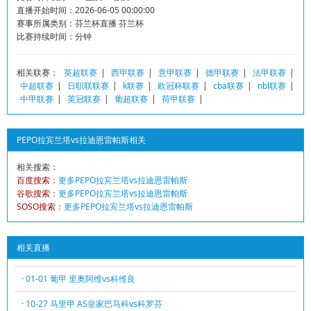
直播开始时间：2026-06-05 00:00:00
赛事所属类别：芬兰杯直播 芬兰杯
比赛持续时间：分钟
相关联赛：
英超联赛
|
西甲联赛
|
意甲联赛
|
德甲联赛
|
法甲联赛
|
中超联赛
|
日职联联赛
|
k联赛
|
欧冠杯联赛
|
cba联赛
|
nbl联赛
|
中甲联赛
|
英冠联赛
|
葡超联赛
|
荷甲联赛
|
PEPO拉宾兰塔vs拉迪恩雷帕斯相关
相关搜索：
百度搜索：
更多PEPO拉宾兰塔vs拉迪恩雷帕斯
谷歌搜索：
更多PEPO拉宾兰塔vs拉迪恩雷帕斯
SOSO搜索：
更多PEPO拉宾兰塔vs拉迪恩雷帕斯
相关直播
· 01-01 葡甲 里奥阿维vs科维良
· 10-27 马里甲 AS皇家巴马科vs科罗芬