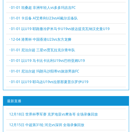
· 01-01 坦桑超 非洲年轻人vs多多玛吉吉FC
· 01-01 卡后备 Al艾希利U23vsAl戴尔后备队
· 01-01 以U19 耶路撒冷萨米马卡U19vs彼达提克瓦纳汉史曼U19
· 12-04 港菁杯 中国香港U23vs东方龙狮
· 01-01 尼泊尔超 三星vs贾瓦拉克尔青年队
· 01-01 以U19 马卡比卡比利U19vs巴特亚姆U19
· 01-01 尼泊尔超 玛朗马沙阳蒂vs旅游男孩FC
· 01-01 以U19 耶乌达U19vs拉那那夏普尔罗伊U19
最新直播
12月18日 世界杯季军赛 克罗地亚vs摩洛哥 全场录像回放
12月15日 中超第31轮 河北vs深圳 全场录像回放