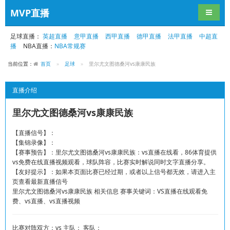
MVP直播
导航切
足球直播：
英超直播
意甲直播
西甲直播
德甲直播
法甲直播
中超直
播
NBA直播：
NBA常规赛
当前位置：
首页
足球
里尔尤文图德桑河vs康康民族
直播介绍
里尔尤文图德桑河vs康康民族
【直播信号】：
【集锦录像】：
【赛事预告】：里尔尤文图德桑河vs康康民族：vs直播在线看，86体育提供
vs免费在线直播视频观看，球队阵容，比赛实时解说同时文字直播分享。
【友好提示】：如果本页面比赛已经过期，或者以上信号都无效，请进入主
页查看最新直播信号
里尔尤文图德桑河vs康康民族 相关信息 赛事关键词：VS直播在线观看免
费、vs直播、vs直播视频
比赛对阵双方：vs 主队： 客队：