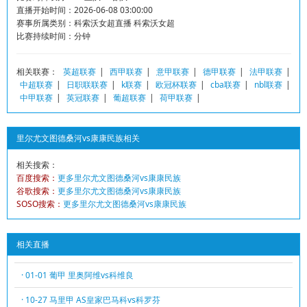
直播开始时间：2026-06-08 03:00:00
赛事所属类别：科索沃女超直播 科索沃女超
比赛持续时间：分钟
相关联赛：
英超联赛
|
西甲联赛
|
意甲联赛
|
德甲联赛
|
法甲联赛
|
中超联赛
|
日职联联赛
|
k联赛
|
欧冠杯联赛
|
cba联赛
|
nbl联赛
|
中甲联赛
|
英冠联赛
|
葡超联赛
|
荷甲联赛
|
里尔尤文图德桑河vs康康民族相关
相关搜索：
百度搜索：
更多里尔尤文图德桑河vs康康民族
谷歌搜索：
更多里尔尤文图德桑河vs康康民族
SOSO搜索：
更多里尔尤文图德桑河vs康康民族
相关直播
· 01-01 葡甲 里奥阿维vs科维良
· 10-27 马里甲 AS皇家巴马科vs科罗芬