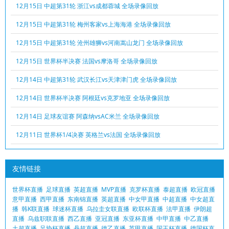
12月15日 中超第31轮 浙江vs成都蓉城 全场录像回放
12月15日 中超第31轮 梅州客家vs上海海港 全场录像回放
12月15日 中超第31轮 沧州雄狮vs河南嵩山龙门 全场录像回放
12月15日 世界杯半决赛 法国vs摩洛哥 全场录像回放
12月14日 中超第31轮 武汉长江vs天津津门虎 全场录像回放
12月14日 世界杯半决赛 阿根廷vs克罗地亚 全场录像回放
12月14日 足球友谊赛 阿森纳vsAC米兰 全场录像回放
12月11日 世界杯1/4决赛 英格兰vs法国 全场录像回放
友情链接
世界杯直播
足球直播
英超直播
MVP直播
克罗杯直播
泰超直播
欧冠直播
意甲直播
西甲直播
东南锦直播
英超直播
中女甲直播
中超直播
中女超直
播
韩K联直播
球迷杯直播
乌拉圭女联直播
欧联杯直播
法甲直播
伊朗超
直播
乌兹职联直播
西乙直播
亚冠直播
东亚杯直播
中甲直播
中乙直播
土超直播
足协杯直播
丹超直播
德乙直播
英甲直播
国王杯直播
德国杯直