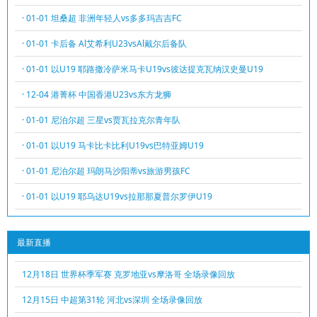
· 01-01 坦桑超 非洲年轻人vs多多玛吉吉FC
· 01-01 卡后备 Al艾希利U23vsAl戴尔后备队
· 01-01 以U19 耶路撒冷萨米马卡U19vs彼达提克瓦纳汉史曼U19
· 12-04 港菁杯 中国香港U23vs东方龙狮
· 01-01 尼泊尔超 三星vs贾瓦拉克尔青年队
· 01-01 以U19 马卡比卡比利U19vs巴特亚姆U19
· 01-01 尼泊尔超 玛朗马沙阳蒂vs旅游男孩FC
· 01-01 以U19 耶乌达U19vs拉那那夏普尔罗伊U19
最新直播
12月18日 世界杯季军赛 克罗地亚vs摩洛哥 全场录像回放
12月15日 中超第31轮 河北vs深圳 全场录像回放