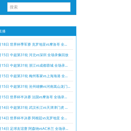
直播
12月18日 世界杯季军赛 克罗地亚vs摩洛哥 全场录像回放
月15日 中超第31轮 河北vs深圳 全场录像回放
12月15日 中超第31轮 浙江vs成都蓉城 全场录像回放
12月15日 中超第31轮 梅州客家vs上海海港 全场录像回放
12月15日 中超第31轮 沧州雄狮vs河南嵩山龙门 全场录像回放
12月15日 世界杯半决赛 法国vs摩洛哥 全场录像回放
12月14日 中超第31轮 武汉长江vs天津津门虎 全场录像回放
12月14日 世界杯半决赛 阿根廷vs克罗地亚 全场录像回放
12月14日 足球友谊赛 阿森纳vsAC米兰 全场录像回放