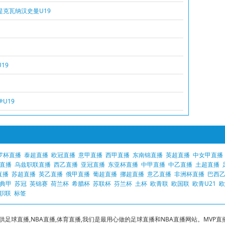
彼达提克瓦纳汉史曼U19
U19
伊U19
罗杯直播
泰超直播
欧冠直播
意甲直播
西甲直播
东南锦直播
英超直播
中女甲直播
直播
乌兹职联直播
西乙直播
亚冠直播
东亚杯直播
中甲直播
中乙直播
土超直播
直播
苏超直播
英乙直播
俄甲直播
葡超直播
挪超直播
意乙直播
非洲杯直播
巴西
典甲
苏冠
英锦赛
荷兰杯
希腊杯
苏联杯
芬兰杯
土杯
欧青联
欧国联
欧青U21
欧
职联
标签
供足球直播,NBA直播,体育直播,我们是最用心做的足球直播和NBA直播网站。MV