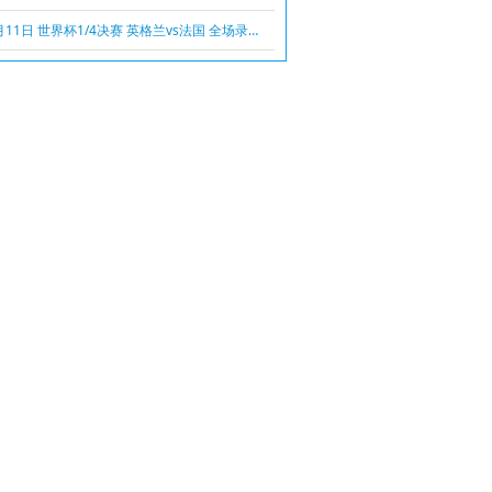
12月11日 世界杯1/4决赛 英格兰vs法国 全场录像回放