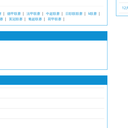
赛
|
德甲联赛
|
法甲联赛
|
中超联赛
|
日职联联赛
|
k联赛
|
赛
|
英冠联赛
|
葡超联赛
|
荷甲联赛
|