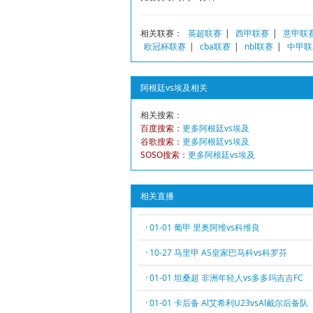
相关联赛：
英超联赛
|
西甲联赛
|
意甲联
欧冠杯联赛
|
cba联赛
|
nbl联赛
|
中甲联
阿根廷vs埃及相关
相关搜索：
百度搜索：
更多阿根廷vs埃及
谷歌搜索：
更多阿根廷vs埃及
SOSO搜索：
更多阿根廷vs埃及
相关直播
· 01-01 葡甲 里奥阿维vs科维良
· 10-27 马里甲 AS皇家巴马科vs科罗芬
· 01-01 坦桑超 非洲年轻人vs多多玛吉吉FC
· 01-01 卡后备 Al艾希利U23vsAl戴尔后备队