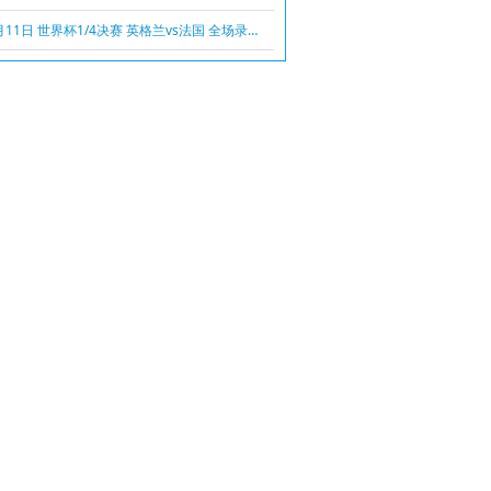
12月11日 世界杯1/4决赛 英格兰vs法国 全场录像回放