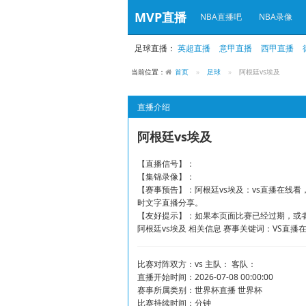
MVP直播
NBA直播吧
NBA录像
足球直播：
英超直播
意甲直播
西甲直播
当前位置：
首页
足球
阿根廷vs埃及
直播介绍
阿根廷vs埃及
【直播信号】：
【集锦录像】：
【赛事预告】：阿根廷vs埃及：vs直播在线看
时文字直播分享。
【友好提示】：如果本页面比赛已经过期，或
阿根廷vs埃及 相关信息 赛事关键词：VS直播
比赛对阵双方：vs 主队： 客队：
直播开始时间：2026-07-08 00:00:00
赛事所属类别：世界杯直播 世界杯
比赛持续时间：分钟