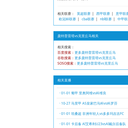
相关联赛：
英超联赛
|
西甲联赛
|
意甲联
欧冠杯联赛
|
cba联赛
|
nbl联赛
|
中甲联
庞特普雷塔vs克里丘马相关
相关搜索：
百度搜索：
更多庞特普雷塔vs克里丘马
谷歌搜索：
更多庞特普雷塔vs克里丘马
SOSO搜索：
更多庞特普雷塔vs克里丘马
相关直播
· 01-01 葡甲 里奥阿维vs科维良
· 10-27 马里甲 AS皇家巴马科vs科罗芬
· 01-01 坦桑超 非洲年轻人vs多多玛吉吉FC
· 01-01 卡后备 Al艾希利U23vsAl戴尔后备队