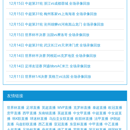
12月15日 中超第31轮 浙江vs成都蓉城 全场录像回放
12月15日 中超第31轮 梅州客家vs上海海港 全场录像回放
12月15日 中超第31轮 沧州雄狮vs河南嵩山龙门 全场录像回放
12月15日 世界杯半决赛 法国vs摩洛哥 全场录像回放
12月14日 中超第31轮 武汉长江vs天津津门虎 全场录像回放
12月14日 世界杯半决赛 阿根廷vs克罗地亚 全场录像回放
12月14日 足球友谊赛 阿森纳vsAC米兰 全场录像回放
12月11日 世界杯1/4决赛 英格兰vs法国 全场录像回放
友情链接
世界杯直播
足球直播
英超直播
MVP直播
克罗杯直播
泰超直播
欧冠直播
意甲直播
西甲直播
东南锦直播
英超直播
中女甲直播
中超直播
中女超直
播
韩K联直播
球迷杯直播
乌拉圭女联直播
欧联杯直播
法甲直播
伊朗超
直播
乌兹职联直播
西乙直播
亚冠直播
东亚杯直播
中甲直播
中乙直播
土超直播
足协杯直播
丹超直播
德乙直播
英甲直播
国王杯直播
德国杯直