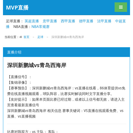
MVP直播
导航切
足球直播：
英超直播
意甲直播
西甲直播
德甲直播
法甲直播
中超直
播
NBA直播：
NBA常规赛
当前位置：
首页
足球
深圳新鹏城vs青岛西海岸
直播介绍
深圳新鹏城vs青岛西海岸
【直播信号】：
【集锦录像】：
【赛事预告】：深圳新鹏城vs青岛西海岸：vs直播在线看，86体育提供vs免
费在线直播视频观看，球队阵容，比赛实时解说同时文字直播分享。
【友好提示】：如果本页面比赛已经过期，或者以上信号都无效，请进入主
页查看最新直播信号
深圳新鹏城vs青岛西海岸 相关信息 赛事关键词：VS直播在线观看免费、vs
直播、vs直播视频
比赛对阵双方：vs 主队： 客队：