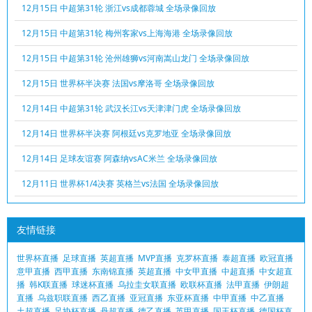
12月15日 中超第31轮 浙江vs成都蓉城 全场录像回放
12月15日 中超第31轮 梅州客家vs上海海港 全场录像回放
12月15日 中超第31轮 沧州雄狮vs河南嵩山龙门 全场录像回放
12月15日 世界杯半决赛 法国vs摩洛哥 全场录像回放
12月14日 中超第31轮 武汉长江vs天津津门虎 全场录像回放
12月14日 世界杯半决赛 阿根廷vs克罗地亚 全场录像回放
12月14日 足球友谊赛 阿森纳vsAC米兰 全场录像回放
12月11日 世界杯1/4决赛 英格兰vs法国 全场录像回放
友情链接
世界杯直播
足球直播
英超直播
MVP直播
克罗杯直播
泰超直播
欧冠直播
意甲直播
西甲直播
东南锦直播
英超直播
中女甲直播
中超直播
中女超直
播
韩K联直播
球迷杯直播
乌拉圭女联直播
欧联杯直播
法甲直播
伊朗超
直播
乌兹职联直播
西乙直播
亚冠直播
东亚杯直播
中甲直播
中乙直播
土超直播
足协杯直播
丹超直播
德乙直播
英甲直播
国王杯直播
德国杯直