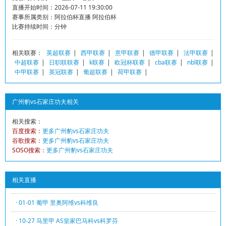
直播开始时间：2026-07-11 19:30:00
赛事所属类别：阿拉伯杯直播 阿拉伯杯
比赛持续时间：分钟
相关联赛：
英超联赛
|
西甲联赛
|
意甲联赛
|
德甲联赛
|
法甲联赛
|
中超联赛
|
日职联联赛
|
k联赛
|
欧冠杯联赛
|
cba联赛
|
nbl联赛
|
中甲联赛
|
英冠联赛
|
葡超联赛
|
荷甲联赛
|
广州豹vs石家庄功夫相关
相关搜索：
百度搜索：
更多广州豹vs石家庄功夫
谷歌搜索：
更多广州豹vs石家庄功夫
SOSO搜索：
更多广州豹vs石家庄功夫
相关直播
· 01-01 葡甲 里奥阿维vs科维良
· 10-27 马里甲 AS皇家巴马科vs科罗芬