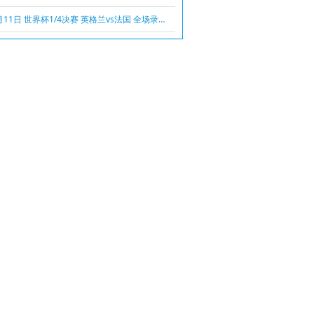
12月11日 世界杯1/4决赛 英格兰vs法国 全场录像回放