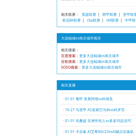
相关联赛：
英超联赛
|
西甲联赛
|
意甲联
欧冠杯联赛
|
cba联赛
|
nbl联赛
|
中甲联
大连鲲城vs南京城市相关
相关搜索：
百度搜索：
更多大连鲲城vs南京城市
谷歌搜索：
更多大连鲲城vs南京城市
SOSO搜索：
更多大连鲲城vs南京城市
相关直播
· 01-01 葡甲 里奥阿维vs科维良
· 10-27 马里甲 AS皇家巴马科vs科罗芬
· 01-01 坦桑超 非洲年轻人vs多多玛吉吉FC
· 01-01 卡后备 Al艾希利U23vsAl戴尔后备队