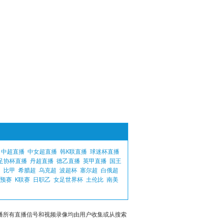
中超直播
中女超直播
韩K联直播
球迷杯直播
足协杯直播
丹超直播
德乙直播
英甲直播
国王
乙
比甲
希腊超
乌克超
波超杯
塞尔超
白俄超
预赛
K联赛
日职乙
女足世界杯
土伦比
南美
P直播所有直播信号和视频录像均由用户收集或从搜索