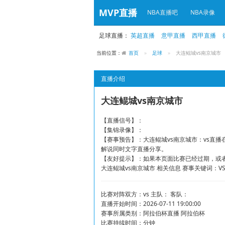
MVP直播
NBA直播吧
NBA录像
足球直播：
英超直播
意甲直播
西甲直播
当前位置：
首页
足球
大连鲲城vs南京城市
直播介绍
大连鲲城vs南京城市
【直播信号】：
【集锦录像】：
【赛事预告】：大连鲲城vs南京城市：vs直播
解说同时文字直播分享。
【友好提示】：如果本页面比赛已经过期，或
大连鲲城vs南京城市 相关信息 赛事关键词：V
比赛对阵双方：vs 主队： 客队：
直播开始时间：2026-07-11 19:00:00
赛事所属类别：阿拉伯杯直播 阿拉伯杯
比赛持续时间：分钟