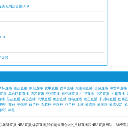
彼达提克瓦纳汉史曼U19
U19
伊U19
罗杯直播
泰超直播
欧冠直播
意甲直播
西甲直播
东南锦直播
英超直播
中女甲直播
直播
乌兹职联直播
西乙直播
亚冠直播
东亚杯直播
中甲直播
中乙直播
土超直播
直播
苏超直播
英乙直播
俄甲直播
葡超直播
挪超直播
意乙直播
非洲杯直播
巴西
典甲
苏冠
英锦赛
荷兰杯
希腊杯
苏联杯
芬兰杯
土杯
欧青联
欧国联
欧青U21
欧
职联
标签
供足球直播,NBA直播,体育直播,我们是最用心做的足球直播和NBA直播网站。MV