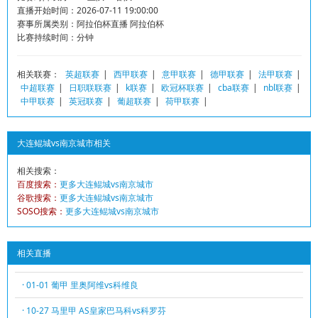
直播开始时间：2026-07-11 19:00:00
赛事所属类别：阿拉伯杯直播 阿拉伯杯
比赛持续时间：分钟
相关联赛：
英超联赛
|
西甲联赛
|
意甲联赛
|
德甲联赛
|
法甲联赛
|
中超联赛
|
日职联联赛
|
k联赛
|
欧冠杯联赛
|
cba联赛
|
nbl联赛
|
中甲联赛
|
英冠联赛
|
葡超联赛
|
荷甲联赛
|
大连鲲城vs南京城市相关
相关搜索：
百度搜索：
更多大连鲲城vs南京城市
谷歌搜索：
更多大连鲲城vs南京城市
SOSO搜索：
更多大连鲲城vs南京城市
相关直播
· 01-01 葡甲 里奥阿维vs科维良
· 10-27 马里甲 AS皇家巴马科vs科罗芬