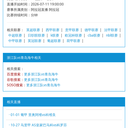
直播开始时间：2026-07-11 19:00:00
赛事所属类别：阿拉冠直播 阿拉冠
比赛持续时间：分钟
相关联赛：
英超联赛
|
西甲联赛
|
意甲联赛
|
德甲联赛
|
法甲联赛
|
中超联赛
|
日职联联赛
|
k联赛
|
欧冠杯联赛
|
cba联赛
|
nbl联赛
|
中甲联赛
|
英冠联赛
|
葡超联赛
|
荷甲联赛
|
浙江队vs青岛海牛相关
相关搜索：
百度搜索：
更多浙江队vs青岛海牛
谷歌搜索：
更多浙江队vs青岛海牛
SOSO搜索：
更多浙江队vs青岛海牛
相关直播
· 01-01 葡甲 里奥阿维vs科维良
· 10-27 马里甲 AS皇家巴马科vs科罗芬