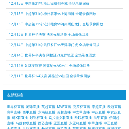
12月15日 中超第31轮 浙江vs成都蓉城 全场录像回放
12月15日 中超第31轮 梅州客家vs上海海港 全场录像回放
12月15日 中超第31轮 沧州雄狮vs河南嵩山龙门 全场录像回放
12月15日 世界杯半决赛 法国vs摩洛哥 全场录像回放
12月14日 中超第31轮 武汉长江vs天津津门虎 全场录像回放
12月14日 世界杯半决赛 阿根廷vs克罗地亚 全场录像回放
12月14日 足球友谊赛 阿森纳vsAC米兰 全场录像回放
12月11日 世界杯1/4决赛 英格兰vs法国 全场录像回放
友情链接
世界杯直播
足球直播
英超直播
MVP直播
克罗杯直播
泰超直播
欧冠直播
意甲直播
西甲直播
东南锦直播
英超直播
中女甲直播
中超直播
中女超直
播
韩K联直播
球迷杯直播
乌拉圭女联直播
欧联杯直播
法甲直播
伊朗超
直播
乌兹职联直播
西乙直播
亚冠直播
东亚杯直播
中甲直播
中乙直播
土超直播
足协杯直播
丹超直播
德乙直播
英甲直播
国王杯直播
德国杯直