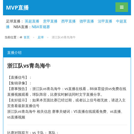
MVP直播
导航切
足球直播：
英超直播
意甲直播
西甲直播
德甲直播
法甲直播
中超直
播
NBA直播：
NBA常规赛
当前位置：
首页
足球
浙江队vs青岛海牛
直播介绍
浙江队vs青岛海牛
【直播信号】：
【集锦录像】：
【赛事预告】：浙江队vs青岛海牛：vs直播在线看，86体育提供vs免费在线
直播视频观看，球队阵容，比赛实时解说同时文字直播分享。
【友好提示】：如果本页面比赛已经过期，或者以上信号都无效，请进入主
页查看最新直播信号
浙江队vs青岛海牛 相关信息 赛事关键词：VS直播在线观看免费、vs直播、
vs直播视频
比赛对阵双方：vs 主队： 客队：