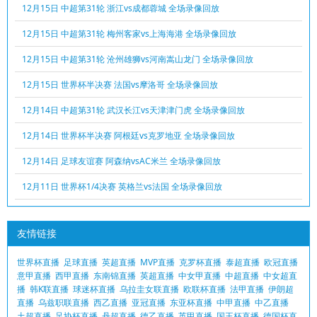
12月15日 中超第31轮 浙江vs成都蓉城 全场录像回放
12月15日 中超第31轮 梅州客家vs上海海港 全场录像回放
12月15日 中超第31轮 沧州雄狮vs河南嵩山龙门 全场录像回放
12月15日 世界杯半决赛 法国vs摩洛哥 全场录像回放
12月14日 中超第31轮 武汉长江vs天津津门虎 全场录像回放
12月14日 世界杯半决赛 阿根廷vs克罗地亚 全场录像回放
12月14日 足球友谊赛 阿森纳vsAC米兰 全场录像回放
12月11日 世界杯1/4决赛 英格兰vs法国 全场录像回放
友情链接
世界杯直播
足球直播
英超直播
MVP直播
克罗杯直播
泰超直播
欧冠直播
意甲直播
西甲直播
东南锦直播
英超直播
中女甲直播
中超直播
中女超直
播
韩K联直播
球迷杯直播
乌拉圭女联直播
欧联杯直播
法甲直播
伊朗超
直播
乌兹职联直播
西乙直播
亚冠直播
东亚杯直播
中甲直播
中乙直播
土超直播
足协杯直播
丹超直播
德乙直播
英甲直播
国王杯直播
德国杯直