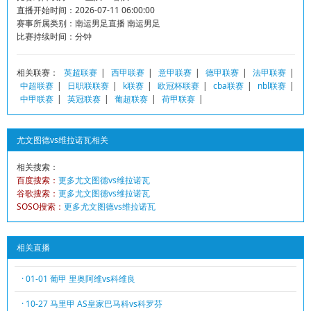
直播开始时间：2026-07-11 06:00:00
赛事所属类别：南运男足直播 南运男足
比赛持续时间：分钟
相关联赛：
英超联赛
|
西甲联赛
|
意甲联赛
|
德甲联赛
|
法甲联赛
|
中超联赛
|
日职联联赛
|
k联赛
|
欧冠杯联赛
|
cba联赛
|
nbl联赛
|
中甲联赛
|
英冠联赛
|
葡超联赛
|
荷甲联赛
|
尤文图德vs维拉诺瓦相关
相关搜索：
百度搜索：
更多尤文图德vs维拉诺瓦
谷歌搜索：
更多尤文图德vs维拉诺瓦
SOSO搜索：
更多尤文图德vs维拉诺瓦
相关直播
· 01-01 葡甲 里奥阿维vs科维良
· 10-27 马里甲 AS皇家巴马科vs科罗芬