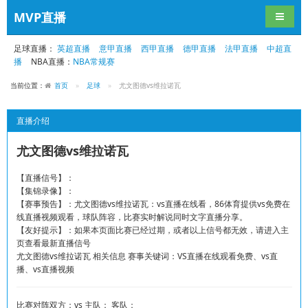
MVP直播
导航切
足球直播：
英超直播
意甲直播
西甲直播
德甲直播
法甲直播
中超直
播
NBA直播：
NBA常规赛
当前位置：
首页
足球
尤文图德vs维拉诺瓦
直播介绍
尤文图德vs维拉诺瓦
【直播信号】：
【集锦录像】：
【赛事预告】：尤文图德vs维拉诺瓦：vs直播在线看，86体育提供vs免费在
线直播视频观看，球队阵容，比赛实时解说同时文字直播分享。
【友好提示】：如果本页面比赛已经过期，或者以上信号都无效，请进入主
页查看最新直播信号
尤文图德vs维拉诺瓦 相关信息 赛事关键词：VS直播在线观看免费、vs直
播、vs直播视频
比赛对阵双方：vs 主队： 客队：