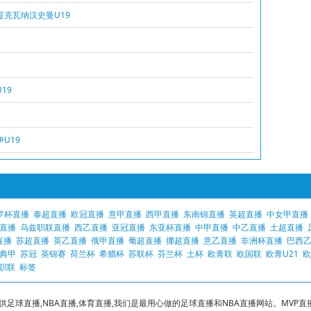
彼达提克瓦纳汉史曼U19
U19
伊U19
罗杯直播
泰超直播
欧冠直播
意甲直播
西甲直播
东南锦直播
英超直播
中女甲直播
直播
乌兹职联直播
西乙直播
亚冠直播
东亚杯直播
中甲直播
中乙直播
土超直播
直播
苏超直播
英乙直播
俄甲直播
葡超直播
挪超直播
意乙直播
非洲杯直播
巴西
典甲
苏冠
英锦赛
荷兰杯
希腊杯
苏联杯
芬兰杯
土杯
欧青联
欧国联
欧青U21
欧
职联
标签
供足球直播,NBA直播,体育直播,我们是最用心做的足球直播和NBA直播网站。MV