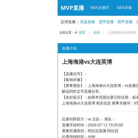
MVP直播
NBA直播吧
NBA录像
足球直播：
英超直播
意甲直播
西甲直播
当前位置：
首页
足球
上海海港vs大连英博
直播介绍
上海海港vs大连英博
【直播信号】：
【集锦录像】：
【赛事预告】：上海海港vs大连英博：vs直播
解说同时文字直播分享。
【友好提示】：如果本页面比赛已经过期，或
上海海港vs大连英博 相关信息 赛事关键词：V
比赛对阵双方：vs 主队： 客队：
直播开始时间：2026-07-12 19:35:00
赛事所属类别：阿拉冠直播 阿拉冠
比赛持续时间：分钟