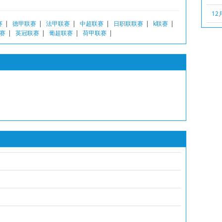
赛
|
德甲联赛
|
法甲联赛
|
中超联赛
|
日职联联赛
|
k联赛
|
赛
|
英冠联赛
|
葡超联赛
|
荷甲联赛
|