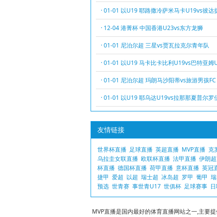
· 01-01 以U19 耶路撒冷萨米马卡U19vs
· 12-04 港菁杯 中国香港U23vs东方龙狮
· 01-01 尼泊尔超 三星vs贾瓦拉克尔青年队
· 01-01 以U19 马卡比卡比利U19vs巴特亚姆
· 01-01 尼泊尔超 玛朗马沙阳蒂vs旅游男孩FC
· 01-01 以U19 耶乌达U19vs拉那那夏普尔罗
友情链接
世界杯直播
足球直播
英超直播
MVP直播
克
乌拉圭女联直播
欧联杯直播
法甲直播
伊朗超
杯直播
德国杯直播
荷甲直播
意杯直播
英冠
捷甲
爱超
以超
瑞士超
冰岛超
罗甲
葡甲
瑞
预选
世青赛
事世青U17
世俱杯
足球赛事
日
MVP直播是国内最好的体育直播网站之一,主要提